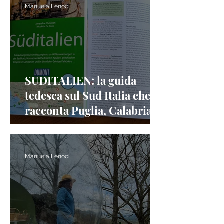
Manuela Lenoci
SUDITALIEN: la guida
tedesca sul Sud Italia che
racconta Puglia, Calabria,
Campania e Basilicata
citando “A Pugliese Around
the World”
Manuela Lenoci