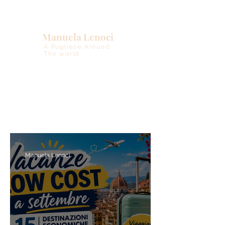
Manuela Lenoci
A Pugliese Around
The world
Manuela Lenoci