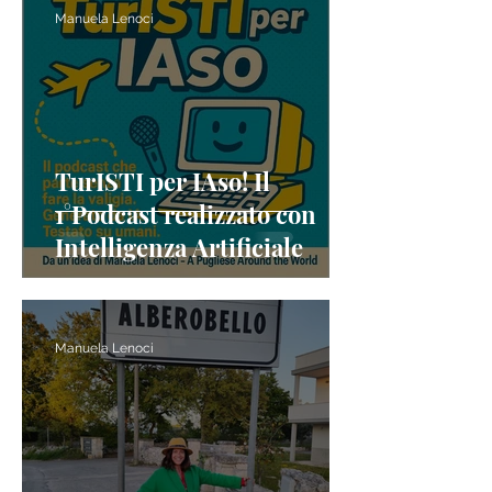
UNESCO
Manuela Lenoci
TurISTI per IAso! Il
1°Podcast realizzato con
Intelligenza Artificiale
Manuela Lenoci