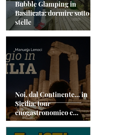
Bubble Glamping in
Basilicata: dormire sotto le
stelle
Manuela Lenoci
Noi, dal Continente… in
Sicilia: tour
enogastronomico e
culturale di 3 giorni tra
Etna, Taormina e siti