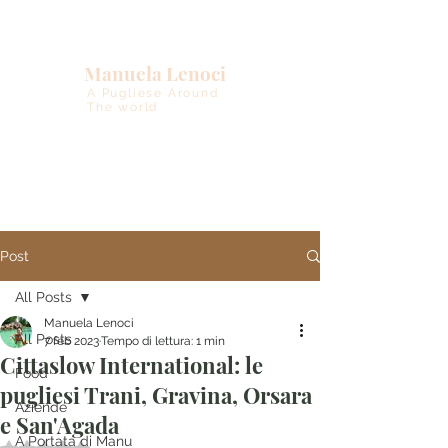
Manuela Lenoci
A Pugliese Around
The world
Post
All Posts
Manuela Lenoci
All Posts
7 feb 2023
Tempo di lettura: 1 min
Cittaslow International: le
Food
pugliesi Trani, Gravina, Orsara
Aziende
e San'Agada
A Portata di Manu
Valutazione NaN stelle su 5.