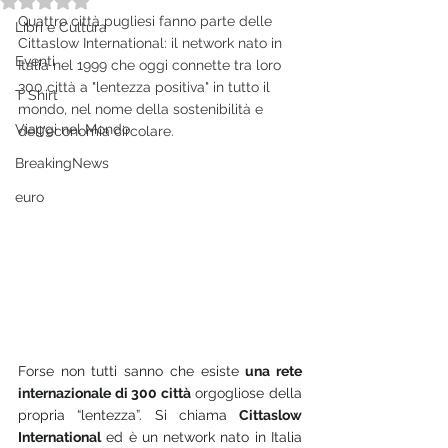
Quattro città pugliesi fanno parte delle 
Libri e Cultura
Cittaslow International: il network nato in 
Eventi
Italia nel 1999 che oggi connette tra loro 
300 città a "lentezza positiva" in tutto il 
T Shirt
mondo, nel nome della sostenibilità e 
Viaggi nel Mondo
dell'economia circolare.
BreakingNews
euro
Forse non tutti sanno che esiste 
una rete 
internazionale di 300 città
 orgogliose della 
propria “lentezza”. Si chiama 
Cittaslow 
International
 ed è un network nato in Italia 