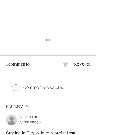
1 commento
0.0/5 (0)
Rassegna stampa di
SUDITALIEN: la
Commenta e valuta...
Manuela Lenoci "A
tedesca sul Sud 
Pugliese Around the
racconta Puglia,
Più nuovi
World"
Calabria, Campa
Basilicata citan
hannibalm
27 feb 2023
•
Pugliese Around
World”
Gravina in Puglia, la mia preferita❤️