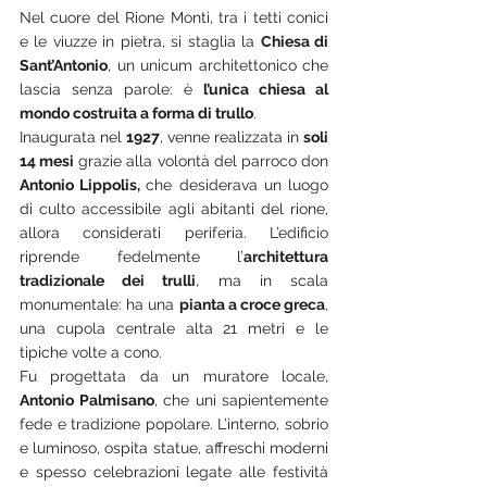
Nel cuore del Rione Monti, tra i tetti conici 
e le viuzze in pietra, si staglia la 
Chiesa di 
Sant’Antonio
, un unicum architettonico che 
lascia senza parole: è 
l’unica chiesa al 
mondo costruita a forma di trullo
.
Inaugurata nel 
1927
, venne realizzata in 
soli 
14 mesi
 grazie alla volontà del parroco don 
Antonio Lippolis, 
che desiderava un luogo 
di culto accessibile agli abitanti del rione, 
allora considerati periferia. L’edificio 
riprende fedelmente l’
architettura 
tradizionale dei trulli
, ma in scala 
monumentale: ha una 
pianta a croce greca
, 
una cupola centrale alta 21 metri e le 
tipiche volte a cono.
Fu progettata da un muratore locale, 
Antonio Palmisano
, che unì sapientemente 
fede e tradizione popolare. L’interno, sobrio 
e luminoso, ospita statue, affreschi moderni 
e spesso celebrazioni legate alle festività 