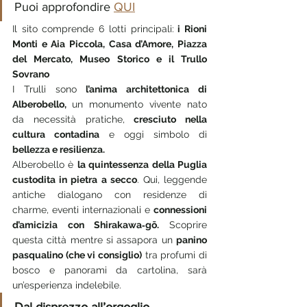
Puoi approfondire 
QUI
Il sito comprende 6 lotti principali:
 i Rioni 
Monti e Aia Piccola, Casa d’Amore, Piazza 
del Mercato, Museo Storico e il Trullo 
Sovrano 
I Trulli sono 
l’anima architettonica di 
Alberobello, 
un monumento vivente nato 
da necessità pratiche, 
cresciuto nella 
cultura contadina
 e oggi simbolo di 
bellezza e resilienza.
Alberobello è 
la quintessenza della Puglia 
custodita in pietra a secco
. Qui, leggende 
antiche dialogano con residenze di 
charme, eventi internazionali e 
connessioni 
d’amicizia con Shirakawa‑gō. 
Scoprire 
questa città mentre si assapora un 
panino 
pasqualino (che vi consiglio)
 tra profumi di 
bosco e panorami da cartolina, sarà 
un’esperienza indelebile. 
Dal disprezzo all’orgoglio