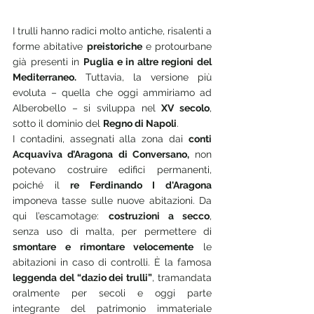
I trulli hanno radici molto antiche, risalenti a 
forme abitative 
preistoriche
 e protourbane 
già presenti in 
Puglia e in altre regioni del 
Mediterraneo.
 Tuttavia, la versione più 
evoluta – quella che oggi ammiriamo ad 
Alberobello – si sviluppa nel 
XV secolo
, 
sotto il dominio del 
Regno di Napoli
.
I contadini, assegnati alla zona dai 
conti 
Acquaviva d’Aragona di Conversano,
 non 
potevano costruire edifici permanenti, 
poiché il 
re Ferdinando I d'Aragona 
imponeva tasse sulle nuove abitazioni. Da 
qui l’escamotage: 
costruzioni a secco
, 
senza uso di malta, per permettere di 
smontare e rimontare velocemente
 le 
abitazioni in caso di controlli. È la famosa 
leggenda del “dazio dei trulli”
, tramandata 
oralmente per secoli e oggi parte 
integrante del patrimonio immateriale 