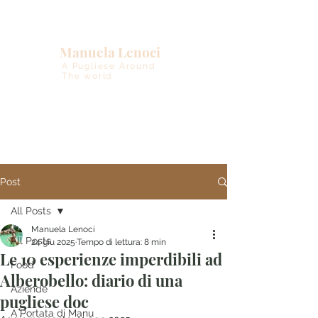
Manuela Lenoci
A Pugliese Around
The world
Post
All Posts
Manuela Lenoci
All Posts
24 giu 2025
Tempo di lettura: 8 min
Le 10 esperienze imperdibili ad
Food
Alberobello: diario di una
Aziende
pugliese doc
A Portata di Manu