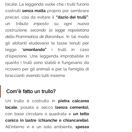
locale. La leggenda vuole che i trulli furono 
costruiti 
senza malta
 proprio per sembrare 
precari, così da evitare il 
“dazio dei trulli”
: 
un 
tributo imposto su ogni nuova 
costruzione, secondo la legge napoletana 
della Prammatica de Baronibus
. In tal modo 
gli abitanti eludevano le tasse tenuti per 
legge “
smontando”
 i trulli in caso 
d’ispezione. Una leggenda improbabile in 
quanto i trulli sono stabili e fungevano da 
ricovero per gli animali e per la famiglia di 
braccianti vivendo tutti insieme
Com’è fatto un trullo?
Un trullo è costruito in 
pietra calcarea 
locale
, posata a secco 
(senza cemento),
con base circolare o quadrata e 
un tetto 
conico in lastre (chianche o chiancarelle). 
All’interno vi è un solo ambiente, 
spesso 