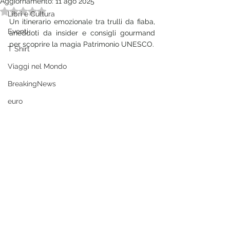
Aggiornamento:
11 ago 2025
Valutazione NaN stelle su 5.
Libri e Cultura
Un itinerario emozionale tra trulli da fiaba, 
Eventi
aneddoti da insider e consigli gourmand 
per scoprire la magia Patrimonio UNESCO.
T Shirt
Viaggi nel Mondo
BreakingNews
euro