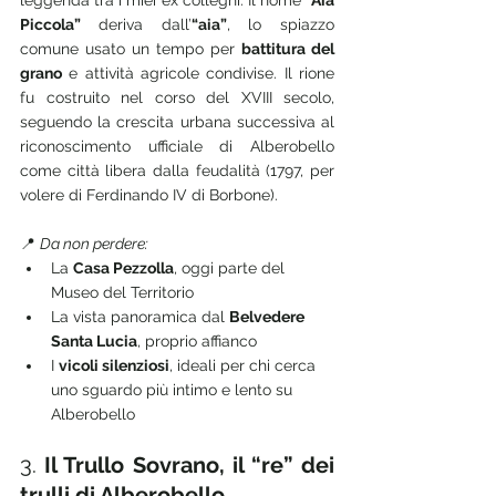
leggenda tra i miei ex colleghi.
Il nome 
“Aia 
Piccola” 
deriva dall’
“aia”
, lo spiazzo 
comune usato un tempo per 
battitura del 
grano
 e attività agricole condivise. Il rione 
fu costruito nel corso del XVIII secolo, 
seguendo la crescita urbana successiva al 
riconoscimento ufficiale di Alberobello 
come città libera dalla feudalità (1797, per 
volere di Ferdinando IV di Borbone).
📍 
Da non perdere:
La 
Casa Pezzolla
, oggi parte del 
Museo del Territorio
La vista panoramica dal 
Belvedere 
Santa Lucia
, proprio affianco
I 
vicoli silenziosi
, ideali per chi cerca 
uno sguardo più intimo e lento su 
Alberobello
3. 
Il Trullo Sovrano, il “re” dei 
trulli di Alberobello