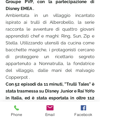
Groupe PVP, con la partecipazione di 
Disney EMEA .
Ambientata in un villaggio incantato 
ispirato ai trulli di Alberobello, la serie 
racconta le avventure di quattro giovani 
apprendisti chef e maghi: Ring, Sun, Zip e 
Stella. Utilizzando utensili da cucina come 
bacchette magiche, i protagonisti cercano 
di proteggere un ricettario segreto 
appartenuto a Nonnatrulla, la fondatrice 
del villaggio, dalle mani del malvagio 
Copperpot .
Con 52 episodi da 11 minuti, "Trulli Tales" è 
stata trasmessa su Disney Junior e Rai YoYo 
in Italia, ed è stata esportata in oltre 112 
paesi, tra cui Francia, Regno Unito, Canada 
e Brasile
Phone
Email
Facebook
8.
 Gemellaggio Alberobello – 
Shirakawa-gō: due patrimoni 