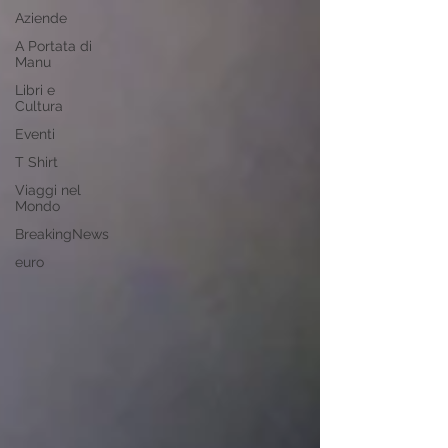
Aziende
A Portata di
Manu
Libri e
Cultura
Eventi
T Shirt
Viaggi nel
Mondo
BreakingNews
euro