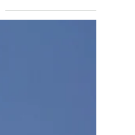
inaspettato, @agrobistrot è una location
immensa immersa negli ulivi. La Puglia delle...