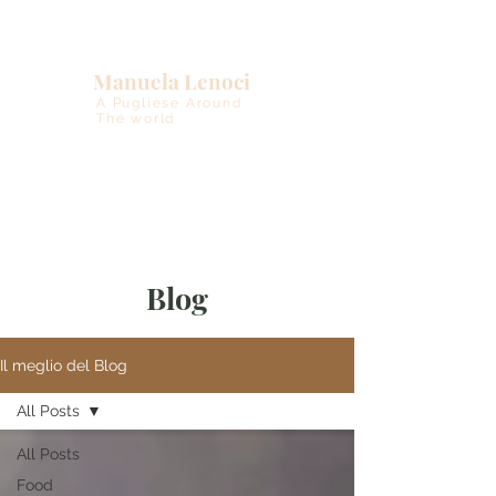
Manuela Lenoci
A Pugliese Around
The world
Blog
Il meglio del Blog
All Posts
All Posts
Food