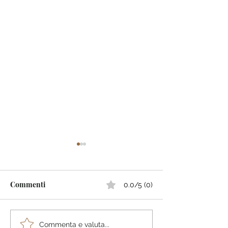
Commenti
0.0/5 (0)
Eurochocolate 2025 a
Sagra del Fungo
Commenta e valuta...