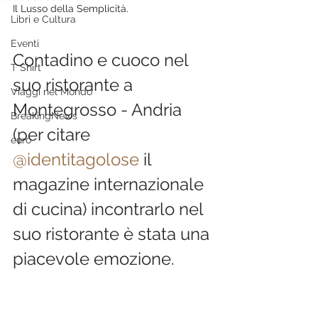
Il Lusso della Semplicità.
Libri e Cultura
Eventi
Contadino e cuoco nel 
T Shirt
suo ristorante a 
Viaggi nel Mondo
Montegrosso - Andria 
BreakingNews
(per citare 
euro
@identitagolose
 il 
magazine internazionale 
di cucina) incontrarlo nel 
suo ristorante è stata una 
piacevole emozione.