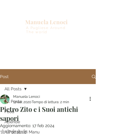
Manuela Lenoci
A Pugliese Around
The world
Post
All Posts
Manuela Lenoci
All Posts
17 set 2020
Tempo di lettura: 2 min
Pietro Zito e i Suoi antichi
Food
sapori
Aziende
Aggiornamento:
17 feb 2024
Valutazione NaN stelle su 5.
A Portata di Manu