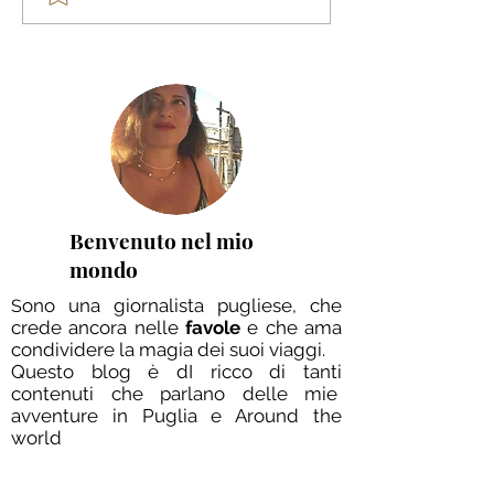
Perugia: “La festa tra le
Cardoncello 202
nuvole”. Tutto quello che
di Puglia: gusto
devi sapere sul Festival
tradizione e mu
Internazionale del
“Cardoncello on
Cioccolato più goloso
Road”
d’Italia
Benvenuto nel mio
mondo
ono una giornalista pugliese, che
S
crede ancora nelle
favole
e che ama
condividere la magia dei suoi viaggi.
Questo blog è dI ricco di tanti
contenuti che parlano delle mie
avventure in Puglia e Around the
world