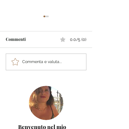
Commenti
0.0/5 (0)
Le migliori destinazioni
Rassegna stampa
Commenta e valuta...
di primavera e Pasqua
Manuela Lenoci "
2026 per weekend e
Pugliese Around
vacanze indimenticabili
World"
Benvenuto nel mio