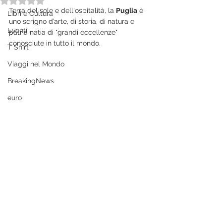
Terra del sole e dell'ospitalità, la 
Puglia
 è 
Libri e Cultura
uno scrigno d’arte, di storia, di natura e 
Eventi
patria natia di "grandi eccellenze" 
conosciute in tutto il mondo.
T Shirt
Viaggi nel Mondo
BreakingNews
euro