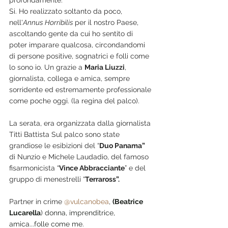
profondamente.
Si. Ho realizzato soltanto da poco, 
nell'
Annus Horribilis 
per il nostro Paese, 
ascoltando gente da cui ho sentito di 
poter imparare qualcosa, circondandomi 
di persone positive, sognatrici e folli come 
lo sono io. Un grazie a 
Maria Liuzzi
, 
giornalista, collega e amica, sempre 
sorridente ed estremamente professionale 
come poche oggi. (la regina del palco).
La serata, era organizzata dalla giornalista 
Titti Battista Sul palco sono state 
grandiose le esibizioni del “
Duo Panama”
di Nunzio e Michele Laudadio, del famoso 
fisarmonicista “
Vince Abbracciante
” e del 
gruppo di menestrelli “
Terraross”.
Partner in crime 
@vulcanobea
, 
(Beatrice 
Lucarella
) donna, imprenditrice, 
amica...folle come me.