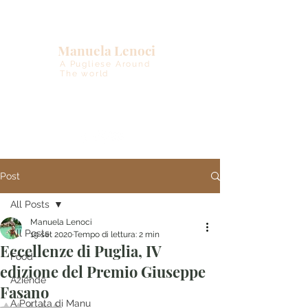
Manuela Lenoci
A Pugliese Around
The world
Post
All Posts
Manuela Lenoci
All Posts
19 set 2020
Tempo di lettura: 2 min
Eccellenze di Puglia, IV
Food
edizione del Premio Giuseppe
Aziende
Fasano
A Portata di Manu
Valutazione NaN stelle su 5.