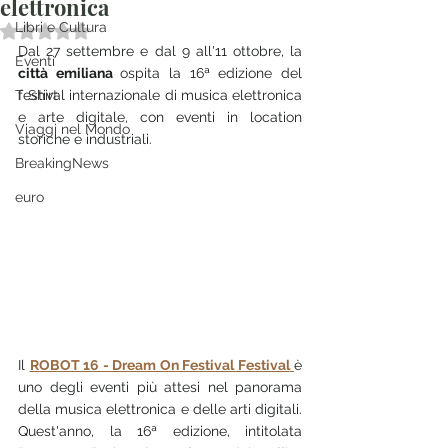
elettronica
Libri e Cultura
Valutazione NaN stelle su 5.
Dal 27 settembre e dal 9 all'11 ottobre, la 
Eventi
città emiliana 
ospita la 16ª edizione del 
T Shirt
festival internazionale di musica elettronica 
e arte digitale, con eventi in location 
Viaggi nel Mondo
storiche e industriali.
BreakingNews
euro
Il 
ROBOT 16 - Dream On Festival Festival
è 
uno degli eventi più attesi nel panorama 
della musica elettronica e delle arti digitali. 
Quest'anno, la 16ª edizione, intitolata 