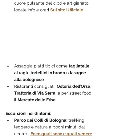
cuore pulsante del cibo e artigianato 
locale Info e orari 
Sul sito Ufficiale
Assaggia piatti tipici come 
tagliatelle 
al ragù
, 
tortellini in brodo
 o 
lasagne 
alla bolognese
.
Ristoranti consigliati: 
Osteria dell’Orsa
, 
Trattoria di Via Serra
, e per street food 
il 
Mercato delle Erbe
.
Escursioni nei dintorni:
Parco dei Colli di Bologna
: trekking 
leggero e natura a pochi minuti dal 
centro.  
Ecco quali sono e quali vedere