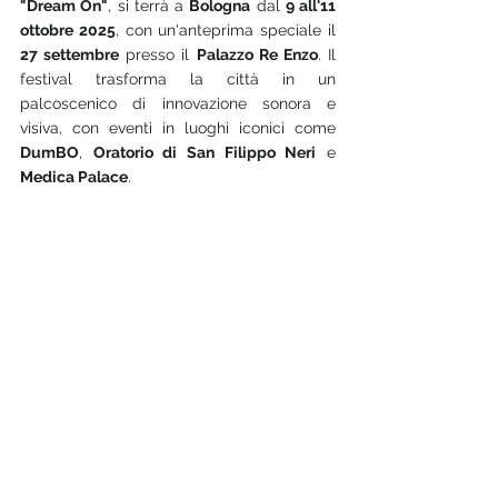
"Dream On"
, si terrà a 
Bologna
 dal 
9 all'11 
ottobre 2025
, con un'anteprima speciale il 
27 settembre
 presso il 
Palazzo Re Enzo
. Il 
festival trasforma la città in un 
palcoscenico di innovazione sonora e 
visiva, con eventi in luoghi iconici come 
DumBO
, 
Oratorio di San Filippo Neri
 e 
Medica Palace
.