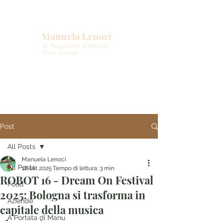
Manuela Lenoci
A Pugliese Around
The world
Post
All Posts
Manuela Lenoci
All Posts
18 set 2025
Tempo di lettura: 3 min
ROBOT 16 - Dream On Festival
Food
2025: Bologna si trasforma in
Aziende
capitale della musica
A Portata di Manu