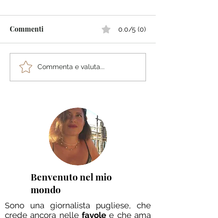
Commenti
0.0/5 (0)
10 Cose imperdibili da
10 cose imperdib
Commenta e valuta...
fare a Gravina in Puglia
fare a Ruvo di P
Benvenuto nel mio
mondo
ono una giornalista pugliese, che
S
crede ancora nelle
favole
e che ama