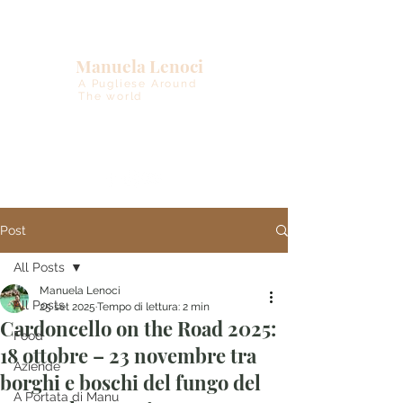
Manuela Lenoci
A Pugliese Around
The world
Post
All Posts
Manuela Lenoci
All Posts
25 set 2025
Tempo di lettura: 2 min
Cardoncello on the Road 2025:
Food
18 ottobre – 23 novembre tra
Aziende
borghi e boschi del fungo del
A Portata di Manu