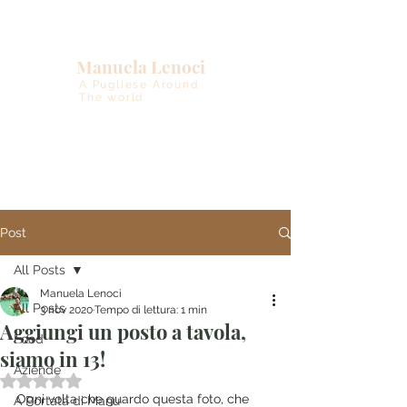
Manuela Lenoci
A Pugliese Around
The world
Post
All Posts
Manuela Lenoci
All Posts
3 nov 2020
Tempo di lettura: 1 min
Aggiungi un posto a tavola,
Food
siamo in 13!
Aziende
Valutazione NaN stelle su 5.
Ogni volta che guardo questa foto, che 
A Portata di Manu