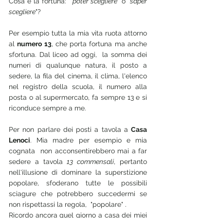
Cosa è la fortuna:  "
poter scegliere
" o "
saper 
scegliere
"? 
Per esempio tutta la mia vita ruota attorno 
al 
numero 13
, che porta fortuna ma anche 
sfortuna. Dal liceo ad oggi,  la somma dei 
numeri di qualunque natura, il posto a 
sedere, la fila del cinema, il clima, l'elenco 
nel registro della scuola, il numero alla 
posta o al supermercato, fa sempre 13 e si 
riconduce sempre a me.
Per non parlare dei posti a tavola a 
Casa 
Lenoci
. Mia madre per esempio e mia 
cognata  non acconsentirebbero mai a far 
sedere a tavola 
13 commensali
, pertanto 
nell'illusione di dominare la superstizione 
popolare, sfoderano tutte le possibili 
sciagure che potrebbero succedermi se 
non rispettassi la regola,  "popolare" .
Ricordo ancora quel giorno a casa dei miei 