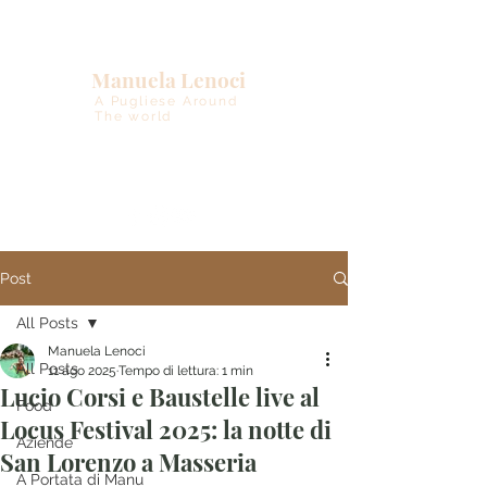
Manuela Lenoci
A Pugliese Around
The world
Post
All Posts
Manuela Lenoci
All Posts
11 ago 2025
Tempo di lettura: 1 min
Lucio Corsi e Baustelle live al
Food
Locus Festival 2025: la notte di
Aziende
San Lorenzo a Masseria
A Portata di Manu