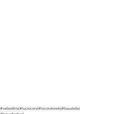
#valleditria
#luciocorsi
#locorotondo
#baustelle
#locusfestival