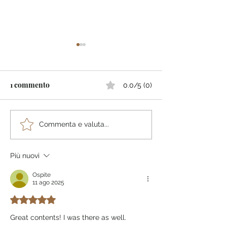
1 commento
0.0/5 (0)
TurISTI per IAso! Il
10 cose imperdib
Commenta e valuta...
1°Podcast realizzato con
fare a Locoroto
Intelligenza Artificiale
Più nuovi
Ospite
11 ago 2025
Valutazione 5 stelle su 5.
Great contents! I was there as well. 