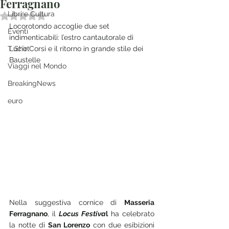
Ferragnano
Libri e Cultura
Valutazione NaN stelle su 5.
Locorotondo accoglie due set 
Eventi
indimenticabili: l’estro cantautorale di 
T Shirt
Lucio Corsi e il ritorno in grande stile dei 
Baustelle
Viaggi nel Mondo
BreakingNews
euro
Nella suggestiva cornice di 
Masseria 
Ferragnano
, il 
Locus Festiva
l
 ha celebrato 
la notte di 
San Lorenzo
 con due esibizioni 