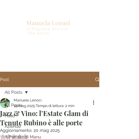
Manuela Lenoci
A Pugliese Around
The world
Post
All Posts
Manuela Lenoci
All Posts
19 mag 2025
Tempo di lettura: 2 min
Jazz & Vino: l’Estate Glam di
Food
Tenute Rubino è alle porte
Aziende
Aggiornamento:
20 mag 2025
Valutazione NaN stelle su 5.
A Portata di Manu