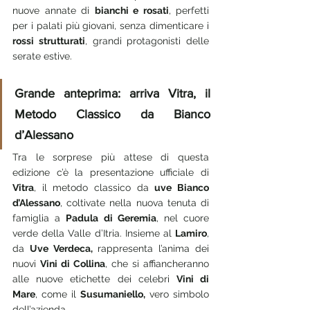
nuove annate di 
bianchi e rosati
, perfetti 
per i palati più giovani, senza dimenticare i 
rossi strutturati
, grandi protagonisti delle 
serate estive.
Grande anteprima: arriva Vitra, il 
Metodo Classico da Bianco 
d’Alessano
Tra le sorprese più attese di questa 
edizione c’è la presentazione ufficiale di 
Vitra
, il metodo classico da 
uve Bianco 
d’Alessano
, coltivate nella nuova tenuta di 
famiglia a 
Padula di Geremia
, nel cuore 
verde della Valle d’Itria. Insieme al 
Lamiro
, 
da 
Uve Verdeca,
 rappresenta l’anima dei 
nuovi 
Vini di Collina
, che si affiancheranno 
alle nuove etichette dei celebri 
Vini di 
Mare
, come il 
Susumaniello,
 vero simbolo 
dell’azienda.