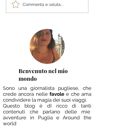
Festa del Tartufo a
Sorsi d’Autore®
Commenta e valuta...
Giurdignano 2025: un
26° EDIZIONE Un
weekend di gusto,
connubio tra cul
cultura e magia salentina
gusto nella mag
atmosfera delle 
Venete
Benvenuto nel mio
mondo
ono una giornalista pugliese, che
S
crede ancora nelle
favole
e che ama
condividere la magia dei suoi viaggi.
Questo blog è dI ricco di tanti
contenuti che parlano delle mie
avventure in Puglia e Around the
world