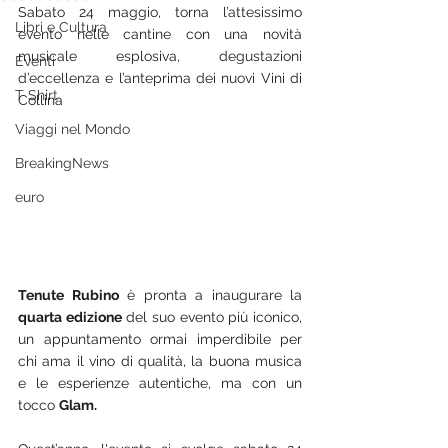
Sabato 24 maggio, torna l’attesissimo 
Libri e Cultura
evento nelle cantine con una novità 
musicale esplosiva, degustazioni 
Eventi
d’eccellenza e l’anteprima dei nuovi Vini di 
T Shirt
Collina
Viaggi nel Mondo
BreakingNews
euro
Tenute Rubino
 è pronta a inaugurare la 
quarta edizione
 del suo evento più iconico, 
un appuntamento ormai imperdibile per 
chi ama il vino di qualità, la buona musica 
e le esperienze autentiche, ma con un 
tocco 
Glam.