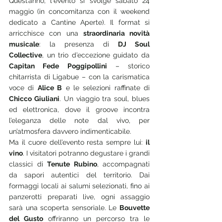
Quest’anno, l'evento si svolge sabato 24 
maggio (in concomitanza con il weekend 
dedicato a Cantine Aperte). Il format si 
arricchisce con una 
straordinaria novità 
musicale
: la presenza di 
DJ Soul 
Collective
, un trio d’eccezione guidato da 
Capitan Fede Poggipollini
 – storico 
chitarrista di Ligabue – con la carismatica 
voce di 
Alice B
 e le selezioni raffinate di 
Chicco Giuliani
. Un viaggio tra soul, blues 
ed elettronica, dove il groove incontra 
l’eleganza delle note dal vivo, per 
un’atmosfera davvero indimenticabile.
Ma il cuore dell’evento resta sempre lui: 
il 
vino
. I visitatori potranno degustare i grandi 
classici di 
Tenute Rubino
, accompagnati 
da sapori autentici del territorio. Dai 
formaggi locali ai salumi selezionati, fino ai 
panzerotti preparati live, ogni assaggio 
sarà una scoperta sensoriale. Le 
Bouvette 
del Gusto
 offriranno un percorso tra le 