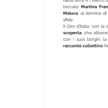
della terra e i silenzi
toccato 
Martina Fra
Matera
, al termine d
sfide.
Il Giro d’Italia, con 
scoperta
, che attrave
con i suoi borghi, l
racconto collettivo
 f