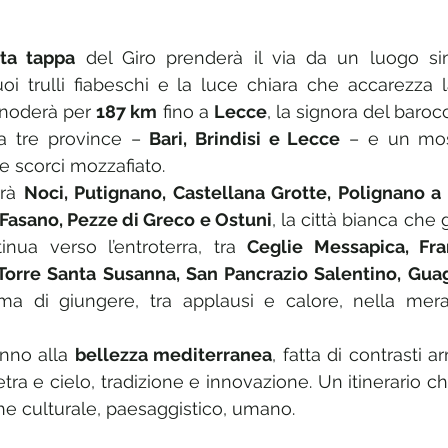
ta tappa
uoi trulli fiabeschi e la luce chiara che accarezza la
snoderà per 
187 km
 fino a 
Lecce
, la signora del barocc
sa tre province – 
Bari, Brindisi e Lecce
 – e un mos
i e scorci mozzafiato.
rà 
Noci, Putignano, Castellana Grotte, Polignano a
Fasano, Pezze di Greco e Ostuni
, la città bianca che g
inua verso l’entroterra, tra 
Ceglie Messapica, Fran
Torre Santa Susanna, San Pancrazio Salentino, Gu
nno alla 
bellezza mediterranea
, fatta di contrasti ar
a e cielo, tradizione e innovazione. Un itinerario ch
he culturale, paesaggistico, umano.