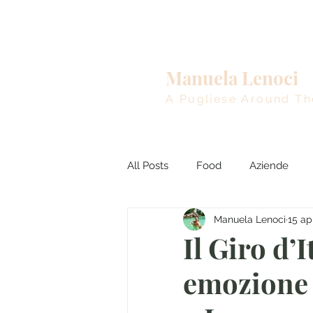
Home
Manuela Lenoci
A Pugliese Around Th
All Posts
Food
Aziende
Manuela Lenoci
15 ap
Viaggi nel Mondo
Breakin
Il Giro d’
emozione 