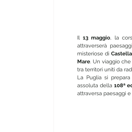
Il 
13 maggio
, la cor
attraverserà paesagg
misteriose di 
Castell
Mare
. Un viaggio che
tra territori uniti da 
La Puglia si prepara
assoluta della 
108ª ed
attraversa paesaggi e 