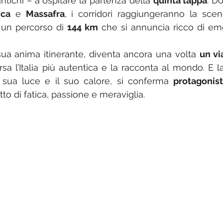
 antichi – a ospitare la partenza della 
quinta tappa
. D
nca
 e 
Massafra
i un percorso di 
144 km
 che si annuncia ricco di emo
la sua anima itinerante, diventa ancora una volta 
un vi
rsa l’Italia più autentica e la racconta al mondo. E la
a sua luce e il suo calore, si conferma 
protagonist
atto di fatica, passione e meraviglia.