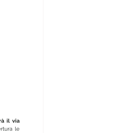
à il via 
tura le 