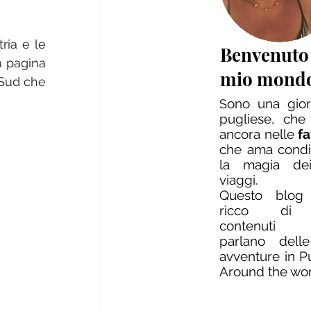
ria e le 
Benvenuto
 pagina 
mio mond
Sud che 
ono una giorn
S
pugliese, che
ancora nelle
f
che ama condi
la magia dei
viaggi.
Questo blog
ricco di 
contenuti
parlano dell
avventure in P
Around the wo