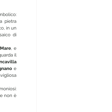
 del Giro prenderà il via da un luogo simbolico: 
 pietra 
o, in un 
aico di 
 Mare
, e 
uarda il 
cavilla 
agnano
 e 
, prima di giungere, tra applausi e calore, nella meravigliosa 
moniosi: 
e non è 