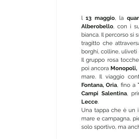
l 
13 maggio
, la 
quar
Alberobello
, con i s
bianca. Il percorso si 
tragitto che attraver
borghi, colline, ulivet
Il gruppo rosa tocche
poi ancora 
Monopoli, 
mare. Il viaggio cont
Fontana, Oria
, fino a 
Campi Salentina
Lecce
.
Una tappa che è un i
mare e campagna, pietr
solo sportivo, ma anc