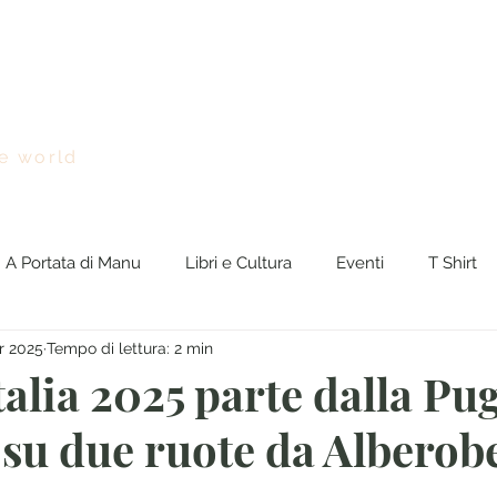
Chi sono
Viaggi nel Mondo
BreakingNEWS
Rasseg
e world
A Portata di Manu
Libri e Cultura
Eventi
T Shirt
r 2025
Tempo di lettura: 2 min
gNews
euro
Italia 2025 parte dalla Pug
su due ruote da Alberobe