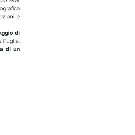
opo aver 
, i corridori raggiungeranno la scenografica 
zioni e 
aggio di 
 Puglia, 
a di un 