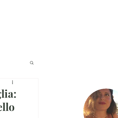
na Stampa
Collabora
Contatti
lia:
llo