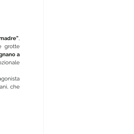
amadre”
, 
e grotte 
gnano a 
zionale 
gonista 
ani, che 