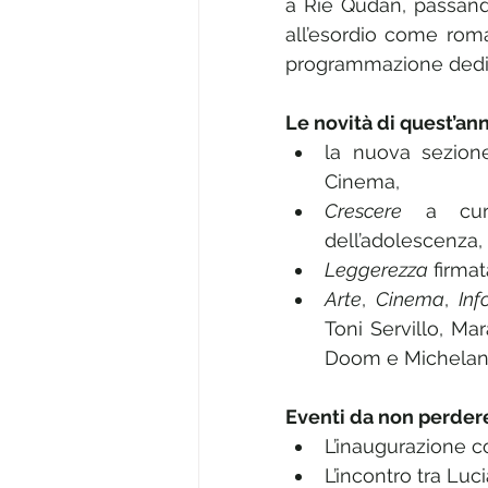
a Rie Qudan, passand
all’esordio come roma
programmazione dedica
Le novità di quest’an
la nuova sezion
Cinema,
Crescere
 a cura
dell’adolescenza,
Leggerezza
 firma
Arte
, 
Cinema
, 
Inf
Toni Servillo, Mar
Doom e Michelang
Eventi da non perder
L’inaugurazione c
L’incontro tra Luc