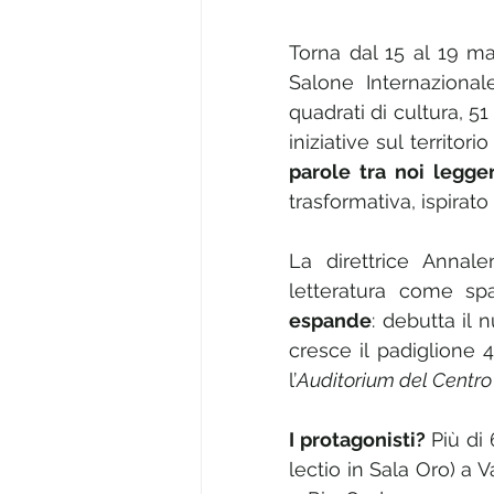
Torna dal 15 al 19 mag
Salone Internazionale
quadrati di cultura, 51
iniziative sul territori
parole tra noi legge
trasformativa, ispirat
La direttrice Anna
letteratura come spa
espande
: debutta il 
cresce il padiglione 
l’
Auditorium del Centro
I protagonisti?
 Più di
lectio in Sala Oro) a V