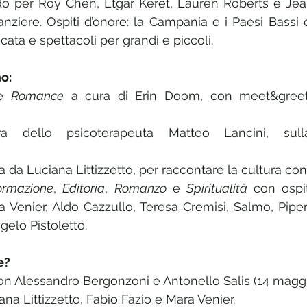
o per Roy Chen, Etgar Keret, Lauren Roberts e Jea
nziere. Ospiti d’onore: la Campania e i Paesi Bassi 
ta e spettacoli per grandi e piccoli.
no:
e 
Romance
 a cura di Erin Doom, con meet&greet 
 dello psicoterapeuta Matteo Lancini, sulla
ta da Luciana Littizzetto, per raccontare la cultura con 
ormazione
, 
Editoria
, 
Romanzo
 e 
Spiritualità
 con ospi
a Venier, Aldo Cazzullo, Teresa Cremisi, Salmo, Pipern
elo Pistoletto.
e?
on Alessandro Bergonzoni e Antonello Salis (14 maggi
iana Littizzetto, Fabio Fazio e Mara Venier.