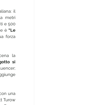
ana: il 
a metri 
ti e 500 
ne è 
“Le 
a forza 
ena la 
gotto si 
luencer; 
ggiunge 
 con una 
tt Turow 