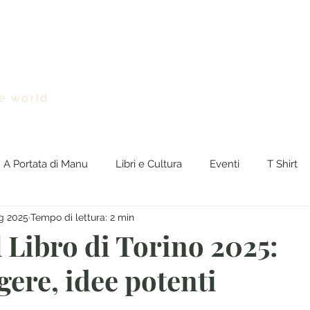
Chi sono
Viaggi nel Mondo
BreakingNEWS
Rasseg
e world
A Portata di Manu
Libri e Cultura
Eventi
T Shirt
g 2025
Tempo di lettura: 2 min
gNews
euro
 Libro di Torino 2025:
gere, idee potenti
e su 5.