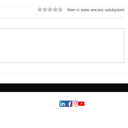
Valutazione 0 stelle su 5.
Non ci sono ancora valutazioni
cultura diffusa,
Internazionali BNL d’Italia: i
no e oltre
show pazzesco tra sport, lifest
mondiali