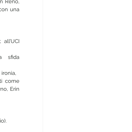
n Reno, 
con una 
all’UCI 
 sfida 
ironia,
ti come 
o, Erin 
o).