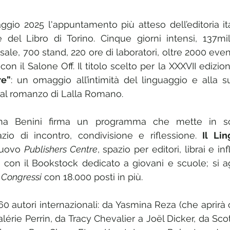
gio 2025 l'appuntamento più atteso dell’editoria itali
 del Libro di Torino. Cinque giorni intensi, 137mil
 sale, 700 stand, 220 ore di laboratori, oltre 2000 even
o con il Salone Off. Il titolo scelto per la XXXVII edizio
re”
: un omaggio all’intimità del linguaggio e alla su
o al romanzo di Lalla Romano.
lena Benini firma un programma che mette in sc
zio di incontro, condivisione e riflessione. 
Il Lin
nuovo 
Publishers Centre
, spazio per editori, librai e inf
4 con il Bookstock dedicato a giovani e scuole; si a
 Congressi
 con 18.000 posti in più.
 60 autori internazionali: da Yasmina Reza (che aprirà
alérie Perrin, da Tracy Chevalier a Joël Dicker, da Sco