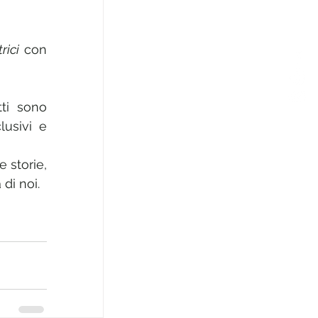
rici
 con 
tti sono 
usivi e 
 storie, 
 di noi.