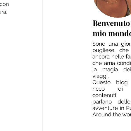
 con 
ra, 
Benvenuto
mio mond
ono una giorn
S
pugliese, che
ancora nelle
f
che ama condi
la magia dei
viaggi.
Questo blog
ricco di 
contenuti
parlano dell
avventure in P
Around the wo