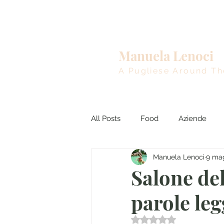
Home
Manuela Lenoci
A Pugliese Around Th
All Posts
Food
Aziende
Manuela Lenoci
9 ma
Viaggi nel Mondo
Breakin
Salone del
parole leg
Valutazione NaN stell