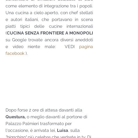
come elemento di integrazione tra i popoli. 
Una cucina a cielo aperto, con chef stellati 
e autori italiani, che portavano in scena 
piatti tipici delle cucine internazionali 
(
CUCINA SENZA FRONTIERE A MONOPOLI 
su Google trovate ancora diversi aneddoti 
e video niente male:  VEDI 
pagina 
facebook
 ).
Dopo forse 2 ore di attesa davanti alla 
Questura,
 o meglio davanti al portone di 
Palazzo Palmieri trasformato per 
l'occasione, è arrivata lei, 
Luisa
. sulla 
"bianchina" 
più celebre che vedrete in tv. Di 