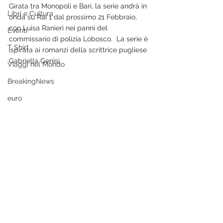
Girata tra Monopoli e Bari, la serie andrà in 
Libri e Cultura
onda su Rai 1 dal prossimo 21 Febbraio, 
con Luisa Ranieri nei panni del 
Eventi
commissario di polizia Lobosco.  La serie è 
T Shirt
ispirata ai romanzi della scrittrice pugliese 
Gabriella Genisi
Viaggi nel Mondo
BreakingNews
euro