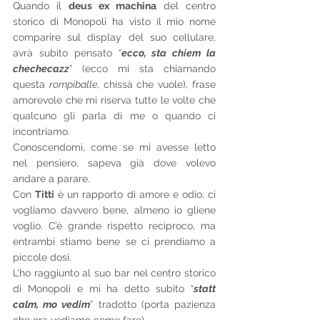
Quando il 
deus ex machina
 del centro 
storico di Monopoli ha visto il mio nome 
comparire sul display del suo cellulare, 
avrà subito pensato “
ecco, sta chiem la 
chechecazz
” (ecco mi sta chiamando 
questa 
rompiballe
, chissà che vuole), frase 
amorevole che mi riserva tutte le volte che 
qualcuno gli parla di me o quando ci 
incontriamo.
Conoscendomi, come se mi avesse letto 
nel pensiero, sapeva già dove volevo 
andare a parare. 
Con 
Titti
 è un rapporto di amore e odio, ci 
vogliamo davvero bene, almeno io gliene 
voglio. C’è grande rispetto reciproco, ma 
entrambi stiamo bene se ci prendiamo a 
piccole dosi. 
L’ho raggiunto al suo bar nel centro storico 
di Monopoli e mi ha detto subito “
statt 
calm, mo vedim
” tradotto (porta pazienza 
che ora vediamo come fare).