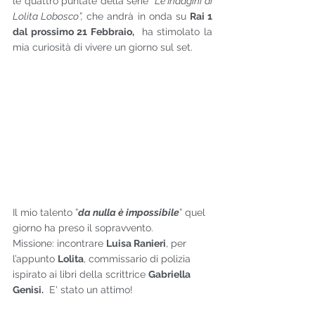
le quattro puntate della serie 
“Le Indagini di 
Lolita Lobosco”,
 che andrà in onda su 
Rai 1 
dal prossimo 21 Febbraio,
  ha stimolato la 
mia curiosità di vivere un giorno sul set.
Il mio talento ”
da nulla è impossibile
” quel 
giorno ha preso il sopravvento.
Missione: incontrare 
Luisa Ranieri
, per 
l’appunto 
Lolita
, commissario di polizia 
ispirato ai libri della scrittrice 
Gabriella 
Genisi.
  E' stato un attimo!