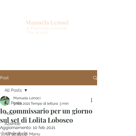
Manuela Lenoci
A Pugliese Around
The world
Post
All Posts
Manuela Lenoci
All Posts
9 feb 2021
Tempo di lettura: 3 min
Io, commissario per un giorno
Food
sul set di Lolita Lobosco
Aziende
Aggiornamento:
10 feb 2021
Valutazione NaN stelle su 5.
A Portata di Manu