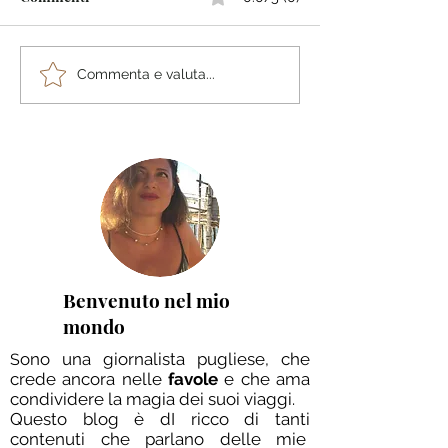
Festival dell'aquilone
A Bari la mostra
Commenta e valuta...
dall'1 al 4 maggio a
anniversario del
Margherita di Savoia
della Seconda G
Mondiale. Prese
l’Ambasciatore 
storici internaz
Benvenuto nel mio
mondo
ono una giornalista pugliese, che
S
crede ancora nelle
favole
e che ama
condividere la magia dei suoi viaggi.
Questo blog è dI ricco di tanti
contenuti che parlano delle mie