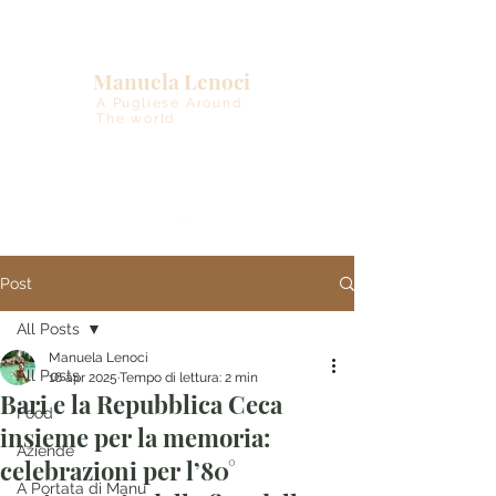
Manuela Lenoci
A Pugliese Around
The world
Post
All Posts
Manuela Lenoci
All Posts
16 apr 2025
Tempo di lettura: 2 min
Bari e la Repubblica Ceca
Food
insieme per la memoria:
Aziende
celebrazioni per l’80°
A Portata di Manu