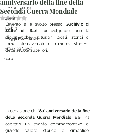
anniversario della fine della
Libri e Cultura
Seconda Guerra Mondiale
Valutazione NaN stelle su 5.
Eventi
L’evento si è svolto presso l’
Archivio di 
T Shirt
Stato di Bari
, coinvolgendo autorità 
diplomatiche, istituzioni locali, storici di 
Viaggi nel Mondo
fama internazionale e numerosi studenti 
BreakingNews
delle scuole superiori. 
euro
In occasione dell’
80° anniversario della fine 
della Seconda Guerra Mondiale
, Bari ha 
ospitato un evento commemorativo di 
grande valore storico e simbolico. 