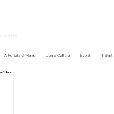
Chi sono
Viaggi nel Mondo
BreakingNEWS
Rasseg
e world
A Portata di Manu
Libri e Cultura
Eventi
T Shirt
Blog