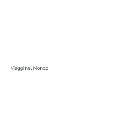
na Stampa
Collabora
Contatti
Viaggi nel Mondo