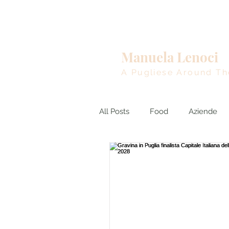
Home
Manuela Lenoci
A Pugliese Around Th
All Posts
Food
Aziende
BreakingNews
euro