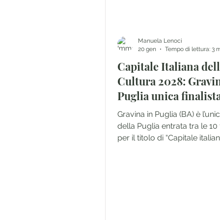
Manuela Lenoci
20 gen
Tempo di lettura: 3 
Capitale Italiana del
Cultura 2028: Gravin
Puglia unica finalist
pugliese (progetto “R
Gravina in Puglia (BA) è l’unic
futuro”)
della Puglia entrata tra le 10 
per il titolo di “Capitale italia
cultura 2028”. Un risultato c
l’Alta Murgia sotto i riflettori 
con un dossier dal titolo ch
come un invito al viaggio: “Ra
futuro”.