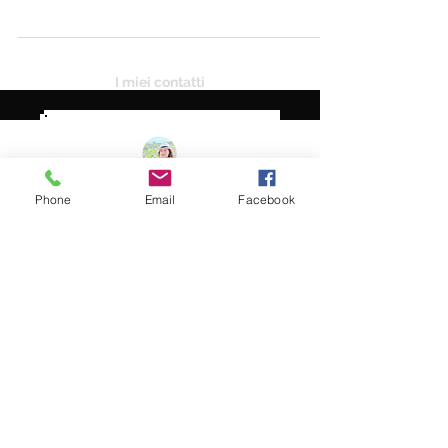
paradiso di spiagge incontaminate, acque
cristalline e una...
I miei contatti
Phone
Email
Facebook