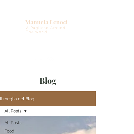
Manuela Lenoci
A Pugliese Around
The world
Blog
Il meglio del Blog
All Posts
All Posts
Food