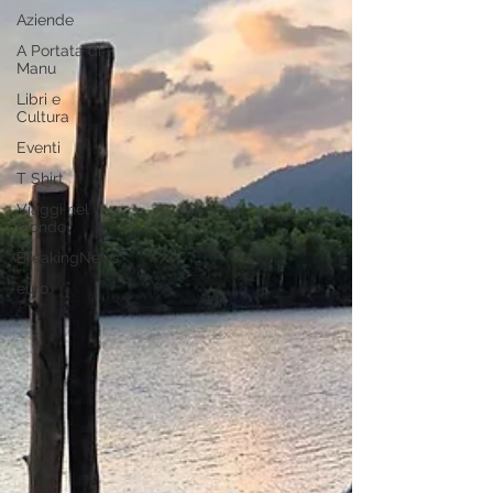
Aziende
A Portata di
Manu
Libri e
Cultura
Eventi
T Shirt
Viaggi nel
Mondo
BreakingNews
euro