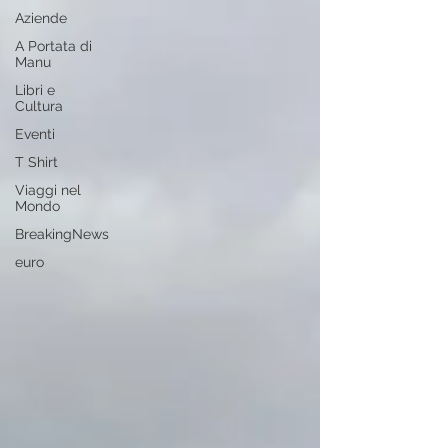
Aziende
A Portata di
Manu
Libri e
Cultura
Eventi
T Shirt
Viaggi nel
Mondo
BreakingNews
euro