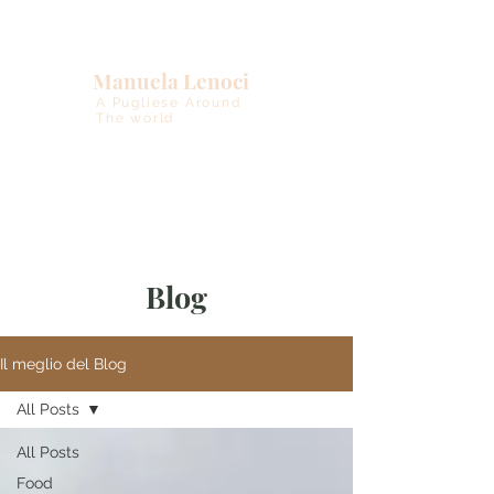
Manuela Lenoci
A Pugliese Around
The world
Blog
Il meglio del Blog
All Posts
All Posts
Food