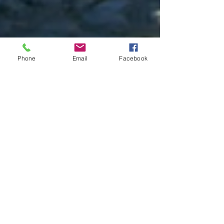
Phone
Email
Facebook
Manuela Lenoci
20 gen
Tempo di lettura: 3 min
Capitale Italiana della Cultura
2028: Gravina in Puglia unica
finalista pugliese (progetto
“Radici al futuro”)
Gravina in Puglia (BA) è l’unica città della