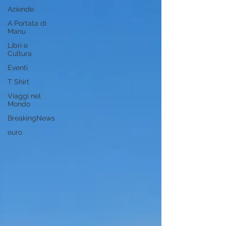
Aziende
A Portata di
Manu
Libri e
Cultura
Eventi
T Shirt
Viaggi nel
Mondo
BreakingNews
euro