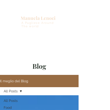
Manuela Lenoci
A Pugliese Around
The world
Blog
Il meglio del Blog
All Posts
All Posts
Food