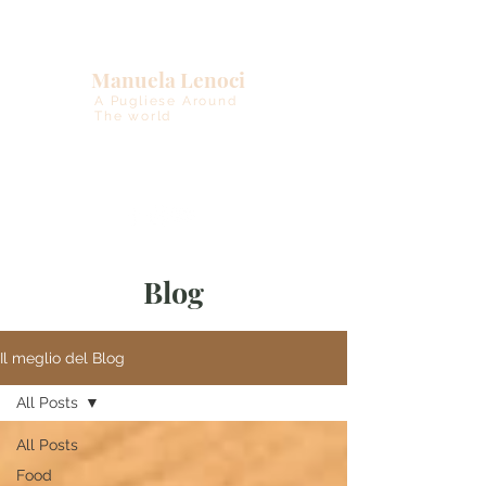
Manuela Lenoci
A Pugliese Around
The world
Blog
Il meglio del Blog
All Posts
All Posts
Food