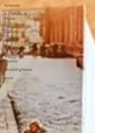
Aziende
A Portata di
Manu
Libri e
Cultura
Eventi
T Shirt
Viaggi nel
Mondo
BreakingNews
euro