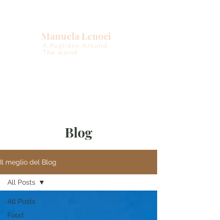
Manuela Lenoci
A Pugliese Around
The world
Blog
Il meglio del Blog
All Posts
All Posts
Food