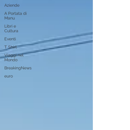
Aziende
A Portata di
Manu
Libri e
Cultura
Eventi
T Shirt
Viaggi nel
Mondo
BreakingNews
euro