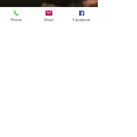
Phone
Email
Facebook
Manuela Lenoci
1 apr 2025
Tempo di lettura: 3 min
Cenare sul Trabucco
aspettando il tramonto
Una delle magie del Gargano è
rappresentata dal trabucco che trovate
sulla costa di Peschici, suggestivo borgo di
mare in Puglia.