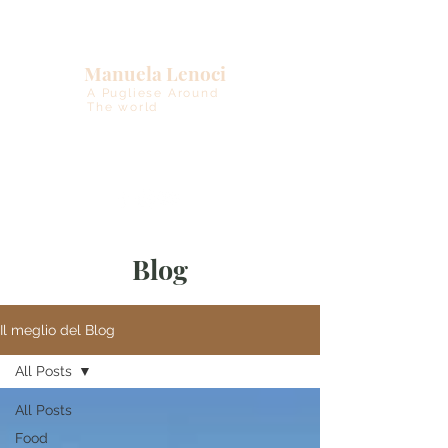
Manuela Lenoci
A Pugliese Around
The world
Blog
Il meglio del Blog
All Posts
All Posts
Food