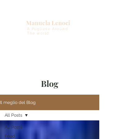
Manuela Lenoci
A Pugliese Around
The world
Blog
Il meglio del Blog
All Posts
All Posts
Food