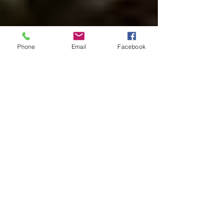
Phone
Email
Facebook
Manuela Lenoci
10 mag 2025
Tempo di lettura: 2 min
Beats, Bosphorus, and Beyond:
A Roman's Guide to Sónar
Istanbul 2025
Discover Sónar Istanbul 2025, the 9th
edition of Turkey's leading electronic music