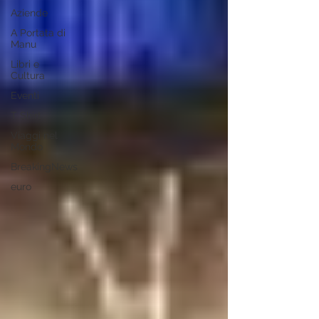
Aziende
A Portata di
Manu
Libri e
Cultura
Eventi
T Shirt
Viaggi nel
Mondo
BreakingNews
euro