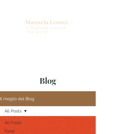
Manuela Lenoci
A Pugliese Around
The world
Blog
Il meglio del Blog
All Posts
All Posts
Food