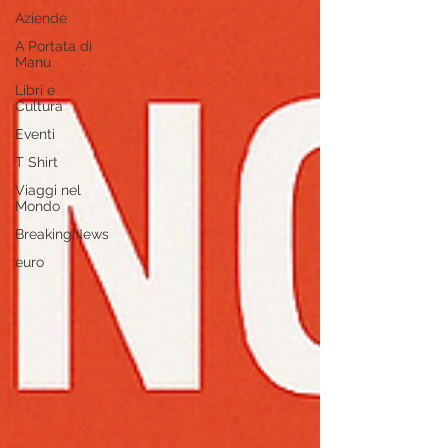
Aziende
A Portata di
Manu
Libri e
Cultura
Eventi
T Shirt
Viaggi nel
Mondo
BreakingNews
euro