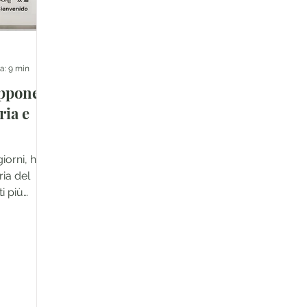
a: 9 min
appone:
ria e
giorni, ho
ria del
i più