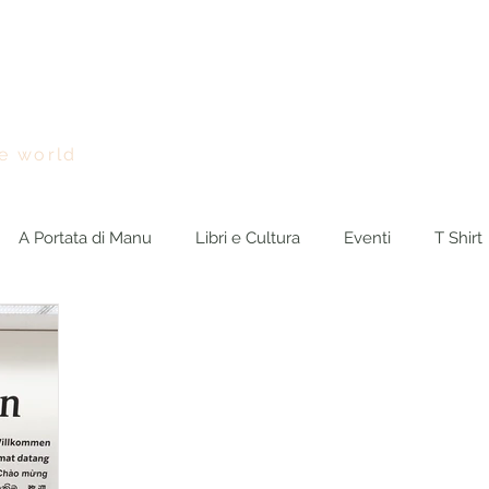
Chi sono
Viaggi nel Mondo
BreakingNEWS
Rasseg
e world
A Portata di Manu
Libri e Cultura
Eventi
T Shirt
Blog