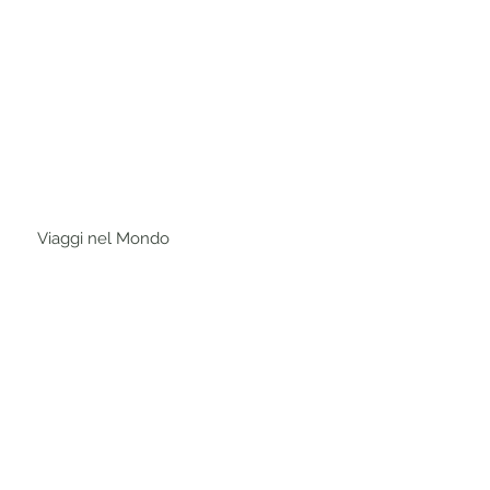
na Stampa
Collabora
Contatti
Viaggi nel Mondo