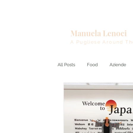
Home
Manuela Lenoci
A Pugliese Around Th
All Posts
Food
Aziende
BreakingNews
euro