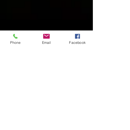
Phone
Email
Facebook
Manuela Lenoci
6 dic 2025
Tempo di lettura: 3 min
CARMEN al Teatro Petruzzelli