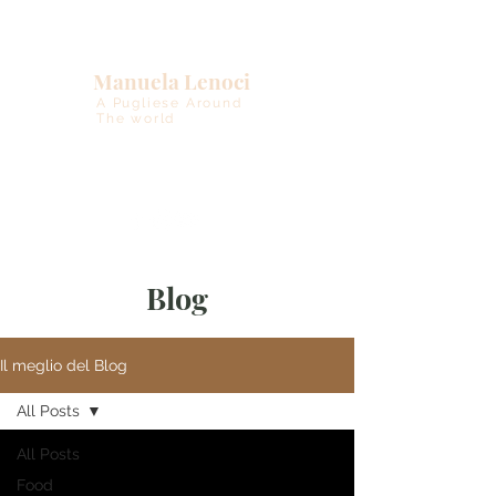
Manuela Lenoci
A Pugliese Around
The world
Blog
Il meglio del Blog
All Posts
All Posts
Food