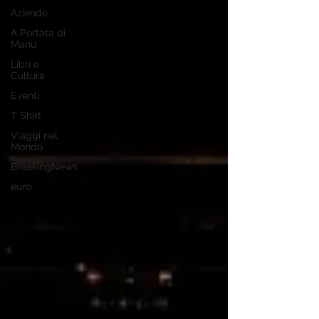
Aziende
A Portata di
Manu
Libri e
Cultura
Eventi
T Shirt
Viaggi nel
Mondo
BreakingNews
euro