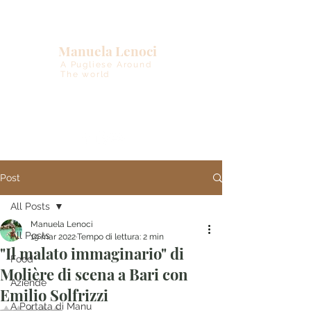
Manuela Lenoci
A Pugliese Around
The world
Post
All Posts
Manuela Lenoci
All Posts
19 mar 2022
Tempo di lettura: 2 min
"Il malato immaginario" di
Food
Molière di scena a Bari con
Aziende
Emilio Solfrizzi
A Portata di Manu
Valutazione NaN stelle su 5.