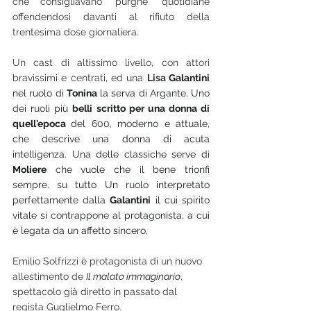
che consigliavano "purghe" quotidiane 
offendendosi davanti al rifiuto della 
trentesima dose giornaliera.
Un cast di altissimo livello, con attori 
bravissimi e centrati, ed una 
Lisa 
Galantini 
nel ruolo di 
Tonina
 la serva di Argante. Uno 
dei ruoli più 
belli scritto per una donna di 
quell'epoca 
del 600, moderno e attuale, 
che descrive una donna di acuta 
intelligenza. Una delle classiche serve di 
Moliere
 che vuole che il bene trionfi 
sempre. su tutto Un ruolo interpretato 
perfettamente dalla 
Galantini
 il cui spirito 
vitale si contrappone al protagonista, a cui 
è legata da un affetto sincero, 
Emilio Solfrizzi è protagonista di un nuovo 
allestimento de 
Il malato immaginario
, 
spettacolo già diretto in passato dal 
regista Guglielmo Ferro.