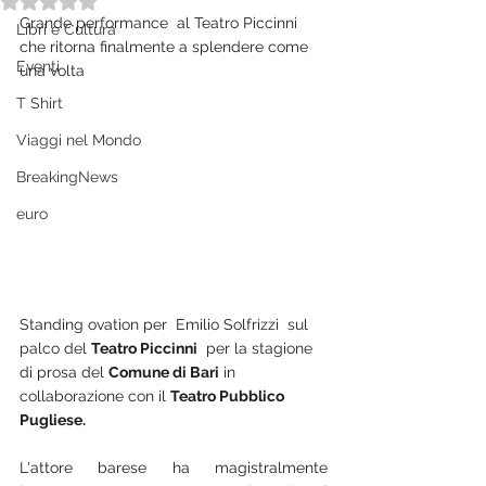
Grande performance  al Teatro Piccinni 
Libri e Cultura
che ritorna finalmente a splendere come 
Eventi
una volta
T Shirt
Viaggi nel Mondo
BreakingNews
euro
Standing ovation per  Emilio Solfrizzi  sul 
palco del 
Teatro Piccinni
  per la stagione 
di prosa del 
Comune di Bari
 in 
collaborazione con il 
Teatro Pubblico 
Pugliese.
L'attore barese ha magistralmente 