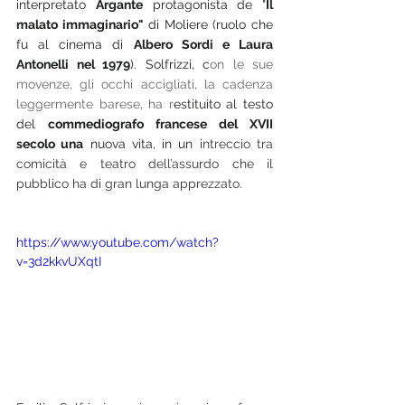
interpretato 
Argante
 protagonista de "
Il 
malato immaginario"
 di Moliere (ruolo che 
fu al cinema di 
Albero Sordi e Laura 
Antonelli nel 1979
). Solfrizzi, c
on le sue 
movenze, gli occhi accigliati, la cadenza 
leggermente barese, ha r
estituito al testo 
del 
commediografo francese del XVII 
secolo una
 nuova vita, in un
 intreccio tra 
comicità e teatro dell’assurdo che il 
pubblico ha di gran lunga apprezzato.
https://www.youtube.com/watch?
v=3d2kkvUXqtI