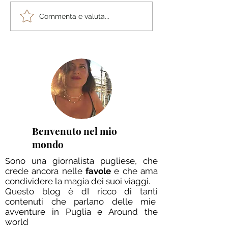
Le migliori destinazioni
Rassegna stampa
Commenta e valuta...
di primavera e Pasqua
Manuela Lenoci "
2026 per weekend e
Pugliese Around
vacanze indimenticabili
World"
Benvenuto nel mio
mondo
ono una giornalista pugliese, che
S
crede ancora nelle
favole
e che ama
condividere la magia dei suoi viaggi.
Questo blog è dI ricco di tanti
contenuti che parlano delle mie
avventure in Puglia e Around the
world