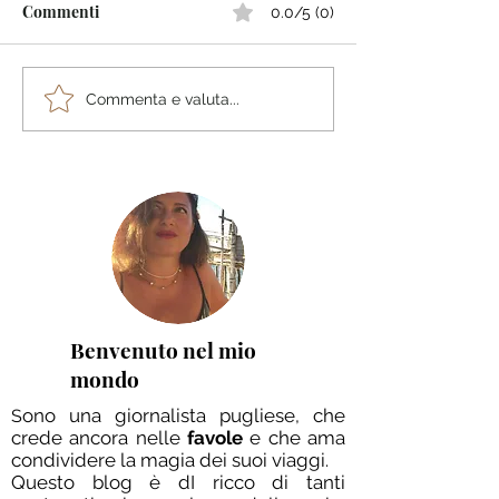
Commenti
0.0/5 (0)
BreakingNews: da oggi
Bridgestone Ital
Commenta e valuta...
potrai far parte delle
l'Empowerment
nostre BreakingNews
Femminile: Pau
con le Protagoni
Settore
Benvenuto nel mio
mondo
ono una giornalista pugliese, che
S
crede ancora nelle
favole
e che ama
condividere la magia dei suoi viaggi.
Questo blog è dI ricco di tanti