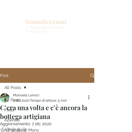
Manuela Lenoci
A Pugliese Around
The world
Post
All Posts
Manuela Lenoci
All Posts
2 dic 2020
Tempo di lettura: 5 min
C’era una volta e c’è ancora la
Food
bottega artigiana
Aziende
Aggiornamento:
7 dic 2020
Valutazione NaN stelle su 5.
A Portata di Manu