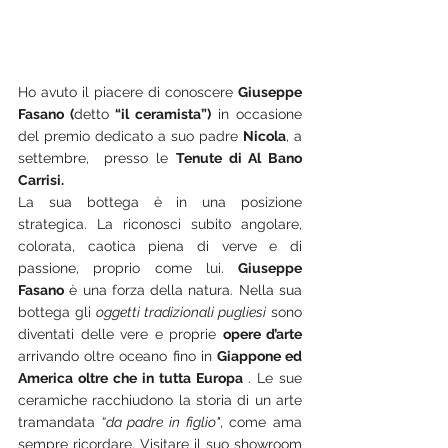
Ho avuto il piacere di conoscere 
Giuseppe 
Fasano (
detto
 “il ceramista”)
 in occasione 
del premio dedicato a suo padre 
Nicola
, a 
settembre,  presso le 
Tenute di Al Bano 
Carrisi.
La sua bottega è in una posizione 
strategica. La riconosci subito angolare, 
colorata, caotica piena di verve e di 
passione, proprio come lui. 
Giuseppe 
Fasano
 è una forza della natura. Nella sua 
bottega gli 
oggetti tradizionali pugliesi
 sono 
diventati delle vere e proprie 
opere d’arte
arrivando oltre oceano fino in 
Giappone ed 
America oltre che in tutta Europa 
. Le sue 
ceramiche racchiudono la storia di un arte 
tramandata “
da padre in figlio"
, come ama 
sempre ricordare. Visitare il suo showroom 