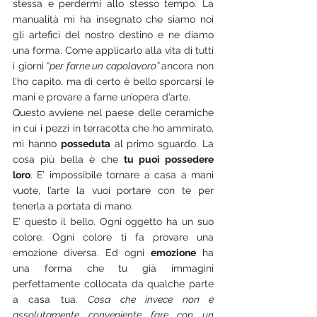
stessa e perdermi allo stesso tempo. La 
manualità mi ha insegnato che siamo noi 
gli artefici del nostro destino e ne diamo 
una forma. Come applicarlo alla vita di tutti 
i giorni “
per farne un capolavoro” 
ancora non 
l’ho capito, ma di certo è bello sporcarsi le 
mani e provare a farne un’opera d’arte.
Questo avviene nel paese delle ceramiche 
in cui i pezzi in terracotta che ho ammirato, 
mi hanno 
posseduta
 al primo sguardo. La 
cosa più bella è che 
tu puoi possedere 
loro
. E’ impossibile tornare a casa a mani 
vuote, l’arte la vuoi portare con te per 
tenerla a portata di mano. 
E’ questo il bello. Ogni oggetto ha un suo 
colore. Ogni colore ti fa provare una 
emozione diversa. Ed ogni 
emozione
 ha 
una forma che tu già immagini 
perfettamente collocata da qualche parte 
a casa tua. 
Cosa che invece non è 
assolutamente conveniente fare con un 