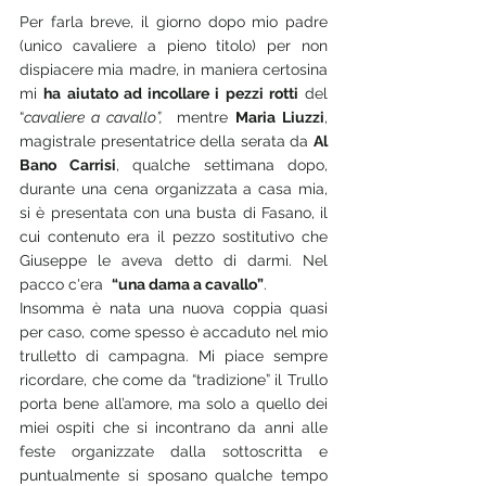
Per farla breve, il giorno dopo mio padre 
(unico cavaliere a pieno titolo) per non 
dispiacere mia madre, in maniera certosina 
mi 
ha aiutato ad incollare i pezzi rotti
 del 
“
cavaliere a cavallo”, 
 mentre 
Maria Liuzzi
, 
magistrale presentatrice della serata da 
Al 
Bano Carrisi
, qualche settimana dopo, 
durante una cena organizzata a casa mia, 
si è presentata con una busta di Fasano, il 
cui contenuto era il pezzo sostitutivo che 
Giuseppe le aveva detto di darmi. Nel 
pacco c'era  
“una dama a cavallo”
.
Insomma è nata una nuova coppia quasi 
per caso, come spesso è accaduto nel mio 
trulletto di campagna. Mi piace sempre 
ricordare, che come da “tradizione” il Trullo 
porta bene all’amore, ma solo a quello dei 
miei ospiti che si incontrano da anni alle 
feste organizzate dalla sottoscritta e 
puntualmente si sposano qualche tempo 