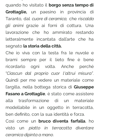
quando ho visitato il 
borgo senza tempo di 
Grottaglie,
 un paesino in provincia di 
Taranto, dal 
cuore di ceramica,
 che 
riscalda 
gli animi 
grazie ai forni di cottura. Una 
lavorazione che ho ammirato restando 
letteralmente incantata dall’arte che ha 
segnato 
la storia della città.
Che io viva con la testa fra le nuvole e 
brami sempre per il lieto fine è bene 
ricordarlo ogni volta. Anche perché 
“
Ciascun dal proprio cuor l'altrui misura”
. 
Quindi per me vedere un materiale come 
l’argilla, nella bottega storica di 
Giuseppe 
Fasano a Grottaglie
, è stato come assistere 
alla trasformazione di un materiale 
modellabile in un oggetto in terracotta, 
ben definito, con la sua identità e forza.
Così come un 
bruco diventa farfalla
, ho 
visto un 
piatto in terracotta diventare 
ceramica dipinta a mano
.