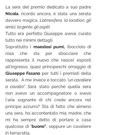
La sera del premio dedicato a suo padre 
Nicola
, ricordo ancora, è stata una serata 
davvero magica. 
L’atmosfera, la location, gli 
amici, la gente, gli ospiti.
Tutto era perfetto Giuseppe aveva curato 
tutto nei minimi dettagli.
Soprattutto i 
maestosi pumi,
 (bocciolo di 
rosa che sta per sbocciare che 
rappresenta il nuovo che nasce) esposti 
all’ingresso, quasi principeschi omaggio di 
Giuseppe Fasano
 per tutti i premiati della 
serata.  A me invece è toccato 
“un cavaliere 
a cavallo”. S
arà stato perché quella sera 
non avevo un accompagnatore o avevo 
l'aria sognante di chi crede ancora nel 
principe azzurro? Sta di fatto che almeno 
una sera, ho accontentato mia madre, che 
mi ha sempre detto di portare a casa 
qualcosa di “
buono”
, seppure un cavaliere 
in terracotta.