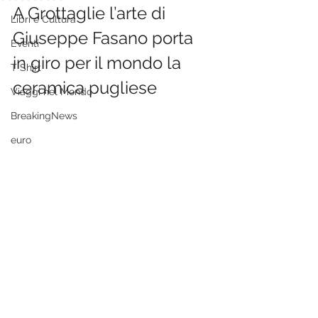
A Grottaglie l’arte di 
Libri e Cultura
Giuseppe Fasano porta 
Eventi
in giro per il mondo la 
T Shirt
ceramica pugliese
Viaggi nel Mondo
BreakingNews
euro